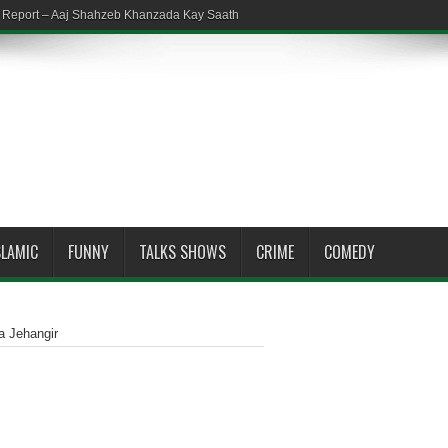
em Report – Aaj Shahzeb Khanzada Kay Saath
SLAMIC
FUNNY
TALKS SHOWS
CRIME
COMEDY
a Jehangir