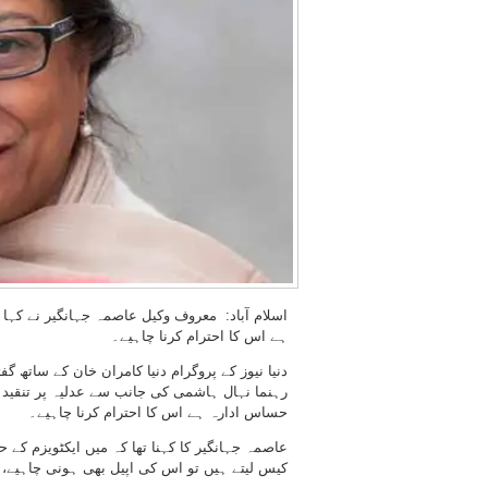
اسلام آباد: معروف وکیل عاصمہ جہانگیر نے کہ
ہے اس کا احترام کرنا چاہیے۔
دنیا نیوز کے پروگرام دنیا کامران خان کے ساتھ گ
رہنما نہال ہاشمی کی جانب سے عدلیہ پر تنقید 
حساس ادارہ ہے اس کا احترام کرنا چاہیے۔
عاصمہ جہانگیر کا کہنا تھا کہ میں ایکٹویزم کے
کیس لیتے ہیں تو اس کی اپیل بھی ہونی چاہیے، ی