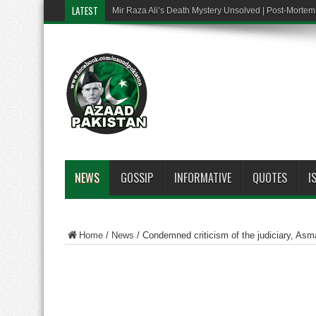
LATEST
Mir Raza Ali’s Death Mystery Unsolved | Post-Mort
NEWS
GOSSIP
INFORMATIVE
QUOTES
I
Home
/
News
/
Condemned criticism of the judiciary, Asm