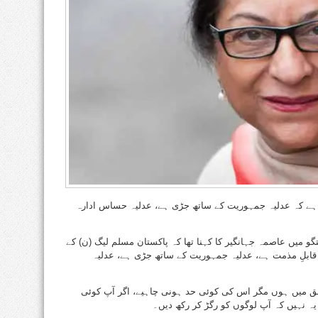
ا ہے کہ عدلیہ جمہوریت کے ساتھ جڑی ہے، عدلیہ حساس ادارہ
فتگو میں عاصمہ جہانگیر کا کہنا تھا کہ پاکستان مسلم لیگ (ن) کے
قابلِ مذمت ہے، عدلیہ جمہوریت کے ساتھ جڑی ہے، عدلیہ
 حق میں ہوں مگر اس کی کوئی حد ہونی چاہیے، اگر آپ کوئی
ہ نہیں کہ آپ لوگوں کو رگڑ کر رکھ دیں۔